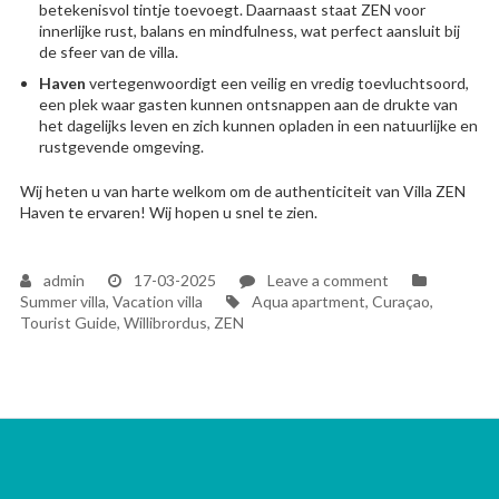
betekenisvol tintje toevoegt. Daarnaast staat ZEN voor
innerlijke rust, balans en mindfulness, wat perfect aansluit bij
de sfeer van de villa.
Haven
vertegenwoordigt een veilig en vredig toevluchtsoord,
een plek waar gasten kunnen ontsnappen aan de drukte van
het dagelijks leven en zich kunnen opladen in een natuurlijke en
rustgevende omgeving.
Wij heten u van harte welkom om de authenticiteit van Villa ZEN
Haven te ervaren! Wij hopen u snel te zien.
on
admin
17-03-2025
Leave a comment
Tags
A
Summer villa
,
Vacation villa
Aqua apartment
,
Curaçao
,
long-
Tourist Guide
,
Willibrordus
,
ZEN
held
dream
became
a
reality