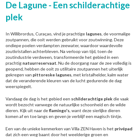
De Lagune - Een schilderachtige
plek
In Willibrordus, Curaçao, vind je prachtige
lagunes
, de voormalige
zoutpannen, die ooit werden gebruikt voor zoutwinning. Deze
ondiepe poelen verdampten zeewater, waardoor waardevolle
zoutkristallen achterbleven. Na verloop van tijd, toen de
zoutindustrie verdween, transformeerde het gebied in een
prachtig
natuurreservaat
. Nu de doorgang naar de zee volledig is
geopend, hebben de ooit zo utilitaire zoutpannen het uiterlijk
gekregen van
pittoreske lagunes
, met kristalhelder, kalm water
dat de veranderende kleuren van de lucht gedurende de dag
weerspiegelt.
Vandaag de dag is het gebied een
schilderachtige plek
die vaak
wordt bezocht vanwege de natuurlijke schoonheid en de wilde
dieren. Kijk uit naar de
flamingo's
, want deze sierlijke dieren
komen af en toe langs en geven je verblijf een magisch tintje.
Een van de unieke kenmerken van Villa ZEN Haven is het
privépad
dat zich een weg baant door het weelderige groen en