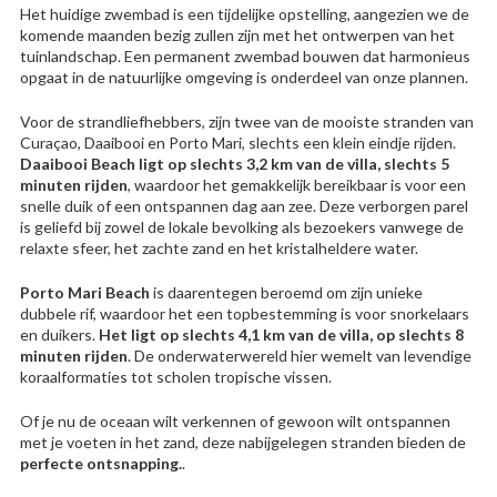
Het huidige zwembad is een tijdelijke opstelling, aangezien we de
komende maanden bezig zullen zijn met het ontwerpen van het
tuinlandschap. Een permanent zwembad bouwen dat harmonieus
opgaat in de natuurlijke omgeving is onderdeel van onze plannen.
Voor de strandliefhebbers, zijn twee van de mooiste stranden van
Curaçao, Daaibooi en Porto Mari, slechts een klein eindje rijden.
Daaibooi Beach ligt op slechts 3,2 km van de villa, slechts 5
minuten rijden
, waardoor het gemakkelijk bereikbaar is voor een
snelle duik of een ontspannen dag aan zee. Deze verborgen parel
is geliefd bij zowel de lokale bevolking als bezoekers vanwege de
relaxte sfeer, het zachte zand en het kristalheldere water.
Porto Mari Beach
is daarentegen beroemd om zijn unieke
dubbele rif, waardoor het een topbestemming is voor snorkelaars
en duikers.
Het ligt op slechts 4,1 km van de villa, op slechts 8
minuten rijden
. De onderwaterwereld hier wemelt van levendige
koraalformaties tot scholen tropische vissen.
Of je nu de oceaan wilt verkennen of gewoon wilt ontspannen
met je voeten in het zand, deze nabijgelegen stranden bieden de
perfecte ontsnapping.
.