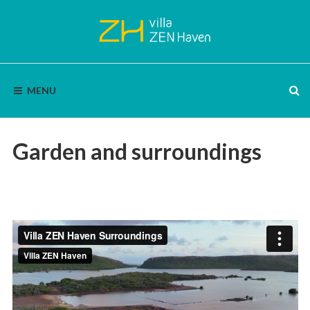
Skip
to
content
VILLA
Bon
Bini
MENU
|
ZEN
Enjoy
nature,
HAVEN
silence
and
Garden and surroundings
panoramic
views.