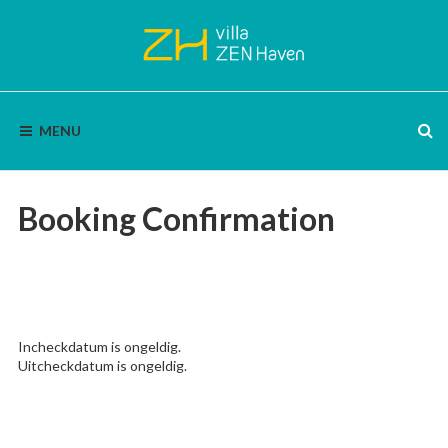
Skip
to
content
VILLA
Bon
Bini
MENU
|
ZEN
Enjoy
nature,
HAVEN
silence
and
Booking Confirmation
panoramic
views.
Incheckdatum is ongeldig.
Uitcheckdatum is ongeldig.